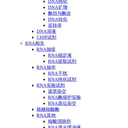
DNA纯化
DNA扩增
酶切与酶连
DNA转化
反转录
DNA溶液
CHIP试剂
RNA相关
RNA抽提
RNA稳定液
RNA提取试剂
RNA操作
RNA干扰
RNA纯化试剂
RNA实验试剂
诺瑟杂交
RNA酶保护实验
RNA原位杂交
核糖核酸酶
RNA其他
核酸清除剂
RNA退火缓冲液