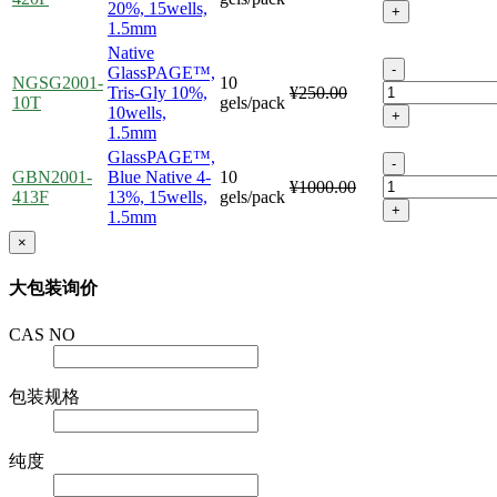
20%, 15wells,
+
1.5mm
Native
-
GlassPAGE™,
NGSG2001-
10
Tris-Gly 10%,
¥250.00
10T
gels/pack
10wells,
+
1.5mm
GlassPAGE™,
-
GBN2001-
Blue Native 4-
10
¥1000.00
413F
13%, 15wells,
gels/pack
+
1.5mm
×
大包装询价
CAS NO
包装规格
纯度