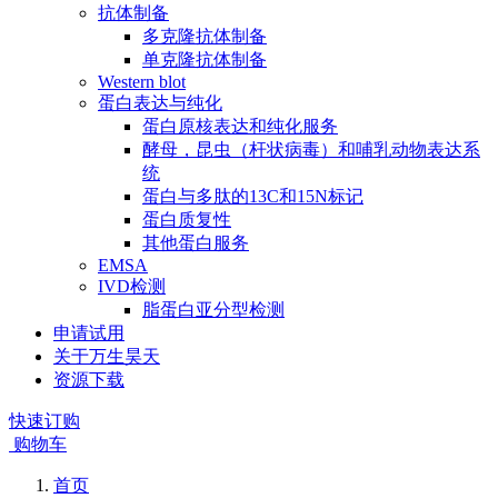
抗体制备
多克隆抗体制备
单克隆抗体制备
Western blot
蛋白表达与纯化
蛋白原核表达和纯化服务
酵母，昆虫（杆状病毒）和哺乳动物表达系
统
蛋白与多肽的13C和15N标记
蛋白质复性
其他蛋白服务
EMSA
IVD检测
脂蛋白亚分型检测
申请试用
关于万生昊天
资源下载
快速订购
购物车
首页