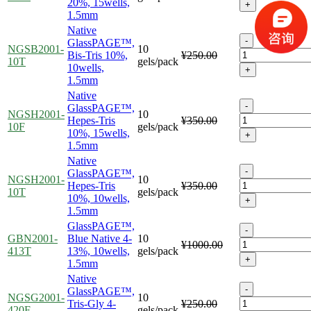
20%, 15wells,
+
1.5mm
Native
-
GlassPAGE™,
NGSB2001-
10
Bis-Tris 10%,
¥250.00
10T
gels/pack
10wells,
+
1.5mm
Native
-
GlassPAGE™,
NGSH2001-
10
Hepes-Tris
¥350.00
10F
gels/pack
10%, 15wells,
+
1.5mm
Native
-
GlassPAGE™,
NGSH2001-
10
Hepes-Tris
¥350.00
10T
gels/pack
10%, 10wells,
+
1.5mm
GlassPAGE™,
-
GBN2001-
Blue Native 4-
10
¥1000.00
413T
13%, 10wells,
gels/pack
+
1.5mm
Native
-
GlassPAGE™,
NGSG2001-
10
Tris-Gly 4-
¥250.00
420F
gels/pack