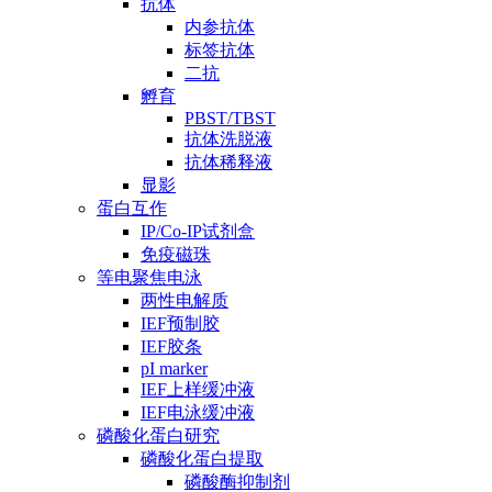
抗体
内参抗体
标签抗体
二抗
孵育
PBST/TBST
抗体洗脱液
抗体稀释液
显影
蛋白互作
IP/Co-IP试剂盒
免疫磁珠
等电聚焦电泳
两性电解质
IEF预制胶
IEF胶条
pI marker
IEF上样缓冲液
IEF电泳缓冲液
磷酸化蛋白研究
磷酸化蛋白提取
磷酸酶抑制剂