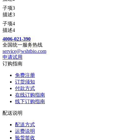
子项3
描述3
子项4
描述4
4006-021-390
全国统一服务热线
service@wshtbio.com
申请试用
订购指南
免费注册
订货须知
付款方式
在线订购指南
线下订购指南
配送说明
配送方式
运费说明
验货签收