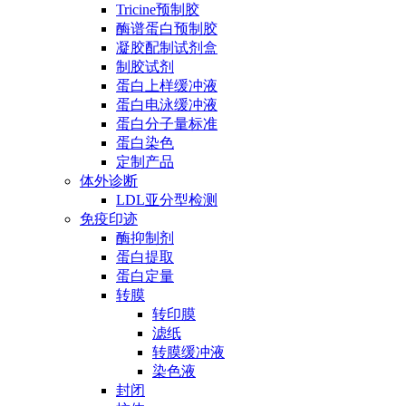
Tricine预制胶
酶谱蛋白预制胶
凝胶配制试剂盒
制胶试剂
蛋白上样缓冲液
蛋白电泳缓冲液
蛋白分子量标准
蛋白染色
定制产品
体外诊断
LDL亚分型检测
免疫印迹
酶抑制剂
蛋白提取
蛋白定量
转膜
转印膜
滤纸
转膜缓冲液
染色液
封闭