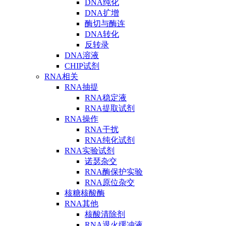
DNA纯化
DNA扩增
酶切与酶连
DNA转化
反转录
DNA溶液
CHIP试剂
RNA相关
RNA抽提
RNA稳定液
RNA提取试剂
RNA操作
RNA干扰
RNA纯化试剂
RNA实验试剂
诺瑟杂交
RNA酶保护实验
RNA原位杂交
核糖核酸酶
RNA其他
核酸清除剂
RNA退火缓冲液