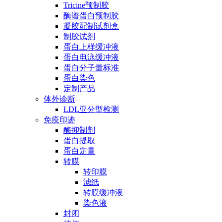
Tricine预制胶
酶谱蛋白预制胶
凝胶配制试剂盒
制胶试剂
蛋白上样缓冲液
蛋白电泳缓冲液
蛋白分子量标准
蛋白染色
定制产品
体外诊断
LDL亚分型检测
免疫印迹
酶抑制剂
蛋白提取
蛋白定量
转膜
转印膜
滤纸
转膜缓冲液
染色液
封闭