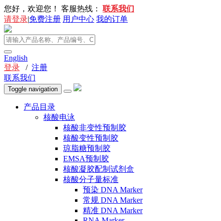
您好，欢迎您！
客服热线：
联系我们
请登录
|
免费注册
用户中心
我的订单
English
登录
/
注册
联系我们
Toggle navigation
产品目录
核酸电泳
核酸非变性预制胶
核酸变性预制胶
琼脂糖预制胶
EMSA预制胶
核酸凝胶配制试剂盒
核酸分子量标准
预染 DNA Marker
常规 DNA Marker
精准 DNA Marker
RNA Marker