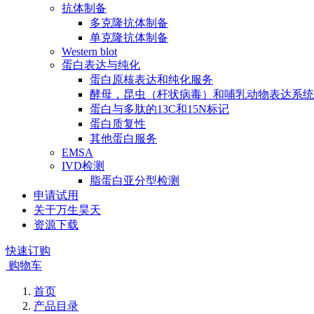
抗体制备
多克隆抗体制备
单克隆抗体制备
Western blot
蛋白表达与纯化
蛋白原核表达和纯化服务
酵母，昆虫（杆状病毒）和哺乳动物表达系统
蛋白与多肽的13C和15N标记
蛋白质复性
其他蛋白服务
EMSA
IVD检测
脂蛋白亚分型检测
申请试用
关于万生昊天
资源下载
快速订购
购物车
首页
产品目录