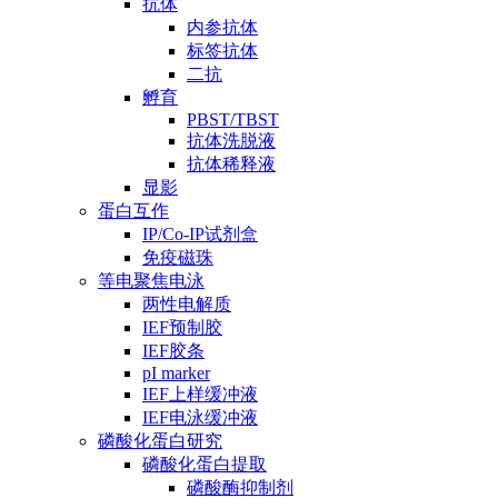
抗体
内参抗体
标签抗体
二抗
孵育
PBST/TBST
抗体洗脱液
抗体稀释液
显影
蛋白互作
IP/Co-IP试剂盒
免疫磁珠
等电聚焦电泳
两性电解质
IEF预制胶
IEF胶条
pI marker
IEF上样缓冲液
IEF电泳缓冲液
磷酸化蛋白研究
磷酸化蛋白提取
磷酸酶抑制剂