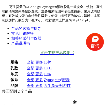
万生昊天的GLASS gel Zymogram预制胶是一款安全、快捷、高性
能的预制聚丙烯酰胺凝胶。主要用来检测和表征蛋白酶。采用玻璃胶
板，有效减少蛋白非特异性吸附，使蛋白条带更为敏锐，清晰。本预
制胶加样孔数分为10孔/15孔，推荐最大上样量为60 μL/30 μL。
产品的选择与指导
常见问题解答
相关的试剂与仪器
产品说明书
点击下载产品说明书
规格
全部
更多
10片
孔数
全部
更多
10
15
浓度
全部
更多
10%
体系
全部
更多
Zymogram(玻璃)
品牌
全部
更多
万生昊天/WSHT
共匹配到
2
个产品
会