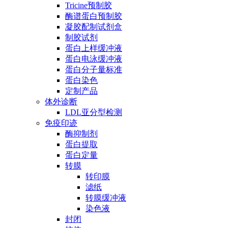
Tricine预制胶
酶谱蛋白预制胶
凝胶配制试剂盒
制胶试剂
蛋白上样缓冲液
蛋白电泳缓冲液
蛋白分子量标准
蛋白染色
定制产品
体外诊断
LDL亚分型检测
免疫印迹
酶抑制剂
蛋白提取
蛋白定量
转膜
转印膜
滤纸
转膜缓冲液
染色液
封闭