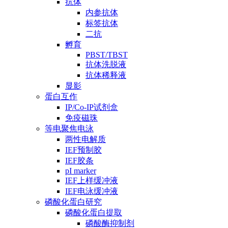
抗体
内参抗体
标签抗体
二抗
孵育
PBST/TBST
抗体洗脱液
抗体稀释液
显影
蛋白互作
IP/Co-IP试剂盒
免疫磁珠
等电聚焦电泳
两性电解质
IEF预制胶
IEF胶条
pI marker
IEF上样缓冲液
IEF电泳缓冲液
磷酸化蛋白研究
磷酸化蛋白提取
磷酸酶抑制剂