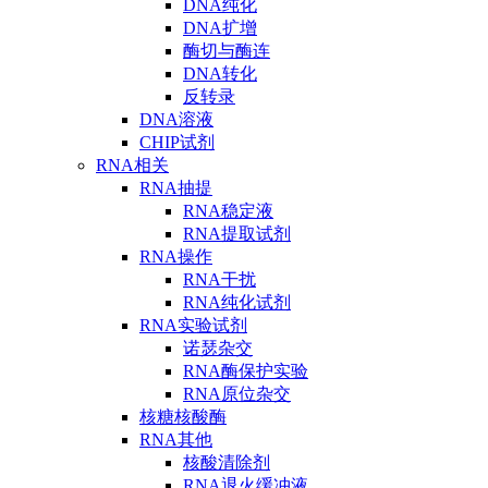
DNA纯化
DNA扩增
酶切与酶连
DNA转化
反转录
DNA溶液
CHIP试剂
RNA相关
RNA抽提
RNA稳定液
RNA提取试剂
RNA操作
RNA干扰
RNA纯化试剂
RNA实验试剂
诺瑟杂交
RNA酶保护实验
RNA原位杂交
核糖核酸酶
RNA其他
核酸清除剂
RNA退火缓冲液