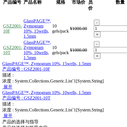
产品编号
产品名称
规格
市场价
员
数量
价
GlassPAGE™,
-
GSZ2001-
Zymogram
10
¥1000.00
10F
10%, 15wells,
gels/pack
+
1.5mm
GlassPAGE™,
-
GSZ2001-
Zymogram
10
¥1000.00
10T
10%, 10wells,
gels/pack
+
1.5mm
GlassPAGE™, Zymogram 10%, 15wells, 1.5mm
产品编号 :
GSZ2001-10F
描述 :
浓度 :
System.Collections.Generic.List`1[System.String]
展开
GlassPAGE™, Zymogram 10%, 10wells, 1.5mm
产品编号 :
GSZ2001-10T
描述 :
浓度 :
System.Collections.Generic.List`1[System.String]
展开
产品的选择与指导