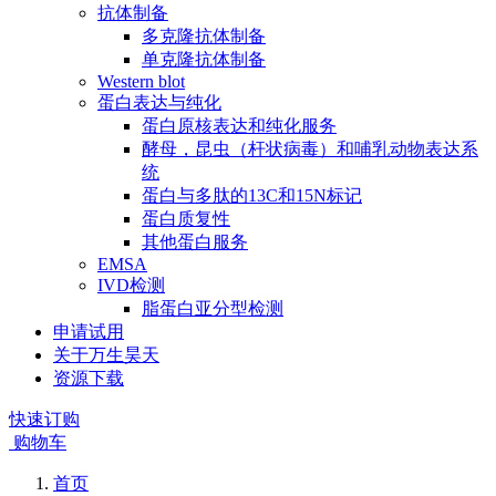
抗体制备
多克隆抗体制备
单克隆抗体制备
Western blot
蛋白表达与纯化
蛋白原核表达和纯化服务
酵母，昆虫（杆状病毒）和哺乳动物表达系
统
蛋白与多肽的13C和15N标记
蛋白质复性
其他蛋白服务
EMSA
IVD检测
脂蛋白亚分型检测
申请试用
关于万生昊天
资源下载
快速订购
购物车
首页