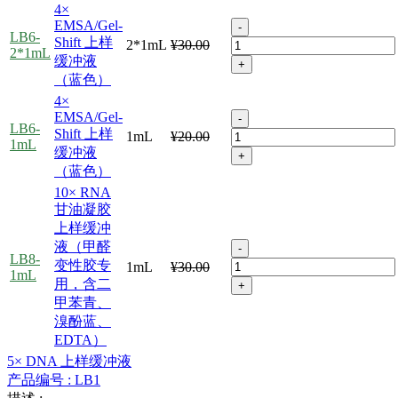
4×
EMSA/Gel-
-
LB6-
Shift 上样
2*1mL
¥30.00
2*1mL
缓冲液
+
（蓝色）
4×
EMSA/Gel-
-
LB6-
Shift 上样
1mL
¥20.00
1mL
缓冲液
+
（蓝色）
10× RNA
甘油凝胶
上样缓冲
液（甲醛
-
LB8-
变性胶专
1mL
¥30.00
1mL
用，含二
+
甲苯青、
溴酚蓝、
EDTA）
5× DNA 上样缓冲液
产品编号 :
LB1