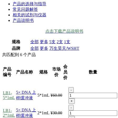
产品的选择与指导
常见问题解答
相关的试剂与仪器
产品说明书
点击下载产品说明书
规格
全部
更多
5支
2支
1支
品牌
全部
更多
万生昊天/WSHT
共匹配到
6
个产品
会
产品
市场
产品名称
规格
员
数量
编号
价
价
-
5× DNA 上
LB1-
5*1mL
¥60.00
5*1mL
样缓冲液
+
-
5× DNA 上
LB1-
2*1mL
¥30.00
2*1mL
样缓冲液