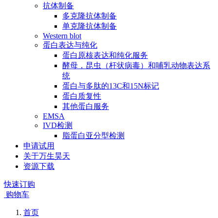
抗体制备
多克隆抗体制备
单克隆抗体制备
Western blot
蛋白表达与纯化
蛋白原核表达和纯化服务
酵母，昆虫（杆状病毒）和哺乳动物表达系
统
蛋白与多肽的13C和15N标记
蛋白质复性
其他蛋白服务
EMSA
IVD检测
脂蛋白亚分型检测
申请试用
关于万生昊天
资源下载
快速订购
购物车
首页