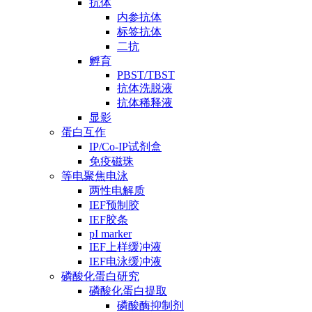
抗体
内参抗体
标签抗体
二抗
孵育
PBST/TBST
抗体洗脱液
抗体稀释液
显影
蛋白互作
IP/Co-IP试剂盒
免疫磁珠
等电聚焦电泳
两性电解质
IEF预制胶
IEF胶条
pI marker
IEF上样缓冲液
IEF电泳缓冲液
磷酸化蛋白研究
磷酸化蛋白提取
磷酸酶抑制剂