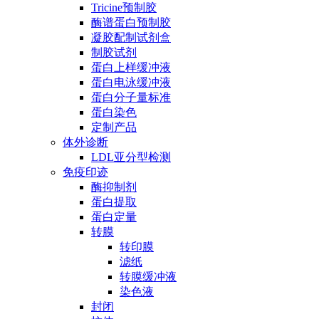
Tricine预制胶
酶谱蛋白预制胶
凝胶配制试剂盒
制胶试剂
蛋白上样缓冲液
蛋白电泳缓冲液
蛋白分子量标准
蛋白染色
定制产品
体外诊断
LDL亚分型检测
免疫印迹
酶抑制剂
蛋白提取
蛋白定量
转膜
转印膜
滤纸
转膜缓冲液
染色液
封闭