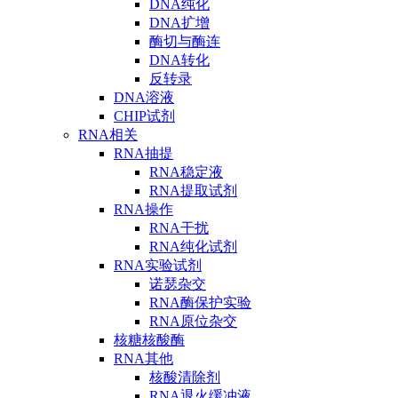
DNA纯化
DNA扩增
酶切与酶连
DNA转化
反转录
DNA溶液
CHIP试剂
RNA相关
RNA抽提
RNA稳定液
RNA提取试剂
RNA操作
RNA干扰
RNA纯化试剂
RNA实验试剂
诺瑟杂交
RNA酶保护实验
RNA原位杂交
核糖核酸酶
RNA其他
核酸清除剂
RNA退火缓冲液