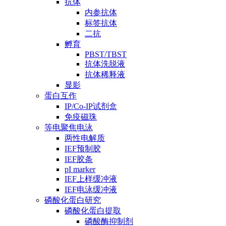
抗体
内参抗体
标签抗体
二抗
孵育
PBST/TBST
抗体洗脱液
抗体稀释液
显影
蛋白互作
IP/Co-IP试剂盒
免疫磁珠
等电聚焦电泳
两性电解质
IEF预制胶
IEF胶条
pI marker
IEF上样缓冲液
IEF电泳缓冲液
磷酸化蛋白研究
磷酸化蛋白提取
磷酸酶抑制剂