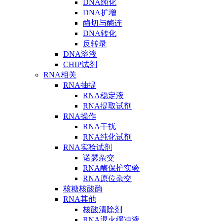
DNA纯化
DNA扩增
酶切与酶连
DNA转化
反转录
DNA溶液
CHIP试剂
RNA相关
RNA抽提
RNA稳定液
RNA提取试剂
RNA操作
RNA干扰
RNA纯化试剂
RNA实验试剂
诺瑟杂交
RNA酶保护实验
RNA原位杂交
核糖核酸酶
RNA其他
核酸清除剂
RNA退火缓冲液