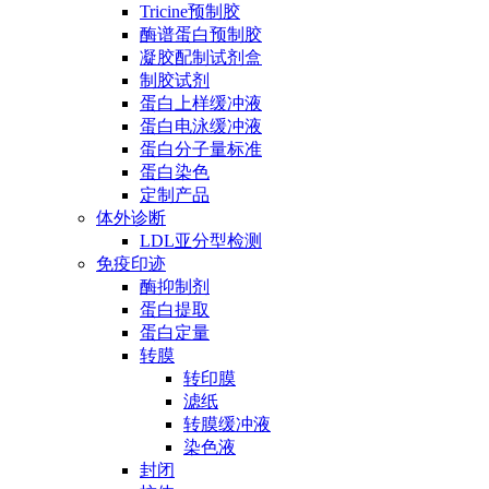
Tricine预制胶
酶谱蛋白预制胶
凝胶配制试剂盒
制胶试剂
蛋白上样缓冲液
蛋白电泳缓冲液
蛋白分子量标准
蛋白染色
定制产品
体外诊断
LDL亚分型检测
免疫印迹
酶抑制剂
蛋白提取
蛋白定量
转膜
转印膜
滤纸
转膜缓冲液
染色液
封闭