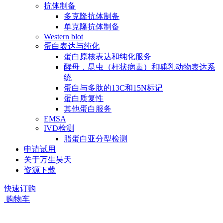
抗体制备
多克隆抗体制备
单克隆抗体制备
Western blot
蛋白表达与纯化
蛋白原核表达和纯化服务
酵母，昆虫（杆状病毒）和哺乳动物表达系
统
蛋白与多肽的13C和15N标记
蛋白质复性
其他蛋白服务
EMSA
IVD检测
脂蛋白亚分型检测
申请试用
关于万生昊天
资源下载
快速订购
购物车