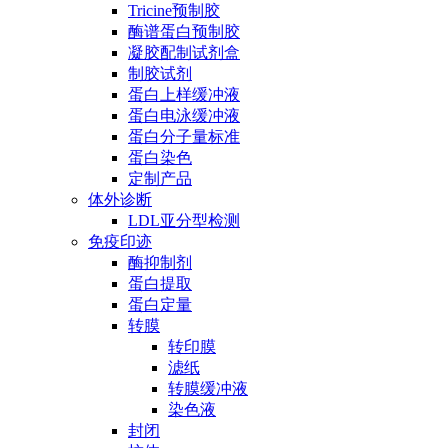
Tricine预制胶
酶谱蛋白预制胶
凝胶配制试剂盒
制胶试剂
蛋白上样缓冲液
蛋白电泳缓冲液
蛋白分子量标准
蛋白染色
定制产品
体外诊断
LDL亚分型检测
免疫印迹
酶抑制剂
蛋白提取
蛋白定量
转膜
转印膜
滤纸
转膜缓冲液
染色液
封闭