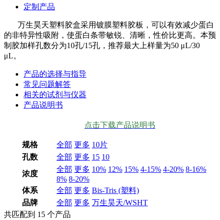
定制产品
万生昊天塑料胶盒采用镀膜塑料胶板，可以有效减少蛋白
的非特异性吸附，使蛋白条带敏锐、清晰，性价比更高。本预
制胶加样孔数分为10孔/15孔，推荐最大上样量为50 μL/30
μL。
产品的选择与指导
常见问题解答
相关的试剂与仪器
产品说明书
点击下载产品说明书
规格
全部
更多
10片
孔数
全部
更多
15
10
全部
更多
10%
12%
15%
4-15%
4-20%
8-16%
浓度
8%
8-20%
体系
全部
更多
Bis-Tris (塑料)
品牌
全部
更多
万生昊天/WSHT
共匹配到
15
个产品