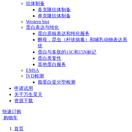
抗体制备
多克隆抗体制备
单克隆抗体制备
Western blot
蛋白表达与纯化
蛋白原核表达和纯化服务
酵母，昆虫（杆状病毒）和哺乳动物表达系
统
蛋白与多肽的13C和15N标记
蛋白质复性
其他蛋白服务
EMSA
IVD检测
脂蛋白亚分型检测
申请试用
关于万生昊天
资源下载
快速订购
购物车
首页