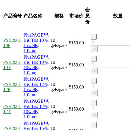
会
产品编号
产品名称
规格
市场价
员
数量
价
PlusPAGE™,
-
PSB2001-
Bis-Tris 10%,
10
¥150.00
10F
15wells,
gels/pack
+
1.0mm
PlusPAGE™,
-
PSB2001-
Bis-Tris 10%,
10
¥150.00
10T
10wells,
gels/pack
+
1.0mm
PlusPAGE™,
-
PSB2001-
Bis-Tris 12%,
10
¥150.00
12F
15wells,
gels/pack
+
1.0mm
PlusPAGE™,
-
PSB2001-
Bis-Tris 12%,
10
¥150.00
12T
10wells,
gels/pack
+
1.0mm
PlusPAGE™,
-
PSB2001-
Bis-Tris 15%,
10