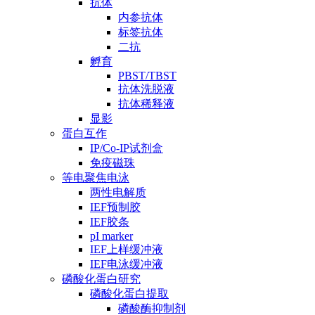
抗体
内参抗体
标签抗体
二抗
孵育
PBST/TBST
抗体洗脱液
抗体稀释液
显影
蛋白互作
IP/Co-IP试剂盒
免疫磁珠
等电聚焦电泳
两性电解质
IEF预制胶
IEF胶条
pI marker
IEF上样缓冲液
IEF电泳缓冲液
磷酸化蛋白研究
磷酸化蛋白提取
磷酸酶抑制剂