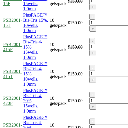
¥150.00
15F
15wells,
gels/pack
+
1.0mm
PlusPAGE™,
-
PSB2001-
Bis-Tris 15%,
10
¥150.00
15T
10wells,
gels/pack
+
1.0mm
PlusPAGE™,
-
Bis-Tris 4-
PSB2001-
10
15%,
¥150.00
415F
gels/pack
15wells,
+
1.0mm
PlusPAGE™,
-
Bis-Tris 4-
PSB2001-
10
15%,
¥150.00
415T
gels/pack
10wells,
+
1.0mm
PlusPAGE™,
-
Bis-Tris 4-
PSB2001-
10
20%,
¥150.00
420F
gels/pack
15wells,
+
1.0mm
PlusPAGE™,
-
Bis-Tris 4-
PSB2001-
10
20%,
¥150.00