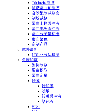
Tricine预制胶
酶谱蛋白预制胶
凝胶配制试剂盒
制胶试剂
蛋白上样缓冲液
蛋白电泳缓冲液
蛋白分子量标准
蛋白染色
定制产品
体外诊断
LDL亚分型检测
免疫印迹
酶抑制剂
蛋白提取
蛋白定量
转膜
转印膜
滤纸
转膜缓冲液
染色液
封闭