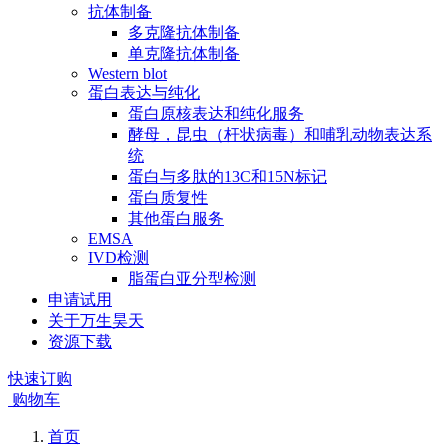
抗体制备
多克隆抗体制备
单克隆抗体制备
Western blot
蛋白表达与纯化
蛋白原核表达和纯化服务
酵母，昆虫（杆状病毒）和哺乳动物表达系
统
蛋白与多肽的13C和15N标记
蛋白质复性
其他蛋白服务
EMSA
IVD检测
脂蛋白亚分型检测
申请试用
关于万生昊天
资源下载
快速订购
购物车
首页