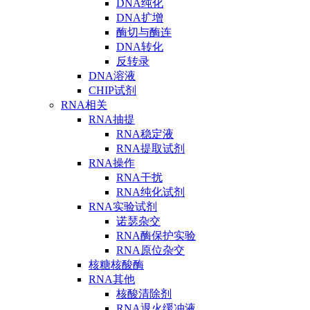
DNA纯化
DNA扩增
酶切与酶连
DNA转化
反转录
DNA溶液
CHIP试剂
RNA相关
RNA抽提
RNA稳定液
RNA提取试剂
RNA操作
RNA干扰
RNA纯化试剂
RNA实验试剂
诺瑟杂交
RNA酶保护实验
RNA原位杂交
核糖核酸酶
RNA其他
核酸清除剂
RNA退火缓冲液