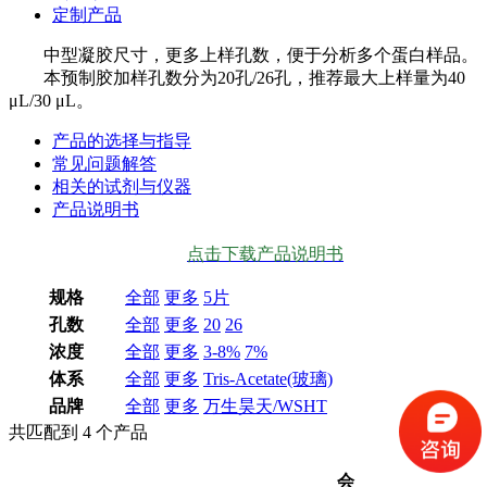
定制产品
中型凝胶尺寸，更多上样孔数，便于分析多个蛋白样品。
本预制胶加样孔数分为20孔/26孔，推荐最大上样量为40
μL/30 μL。
产品的选择与指导
常见问题解答
相关的试剂与仪器
产品说明书
点击下载产品说明书
规格
全部
更多
5片
孔数
全部
更多
20
26
浓度
全部
更多
3-8%
7%
体系
全部
更多
Tris-Acetate(玻璃)
品牌
全部
更多
万生昊天/WSHT
共匹配到
4
个产品
会