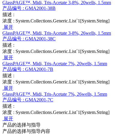
GlassPAGE™, Midi, Tris-Acetate 3-8%, 20wells, 1.5mm
产品编号 :
GMA2001-38B
描述 :
浓度 :
System.Collections.Generic.List`1[System.String]
展开
GlassPAGE™, Midi, Tris-Acetate 3-8%, 26wells, 1.5mm
产品编号 :
GMA2001-38C
描述 :
浓度 :
System.Collections.Generic.List`1[System.String]
展开
GlassPAGE™, Midi, Tris-Acetate 7%, 20wells, 1.5mm
产品编号 :
GMA2001-7B
描述 :
浓度 :
System.Collections.Generic.List`1[System.String]
展开
GlassPAGE™, Midi, Tris-Acetate 7%, 26wells, 1.5mm
产品编号 :
GMA2001-7C
描述 :
浓度 :
System.Collections.Generic.List`1[System.String]
展开
产品的选择与指导
产品的选择与指导内容