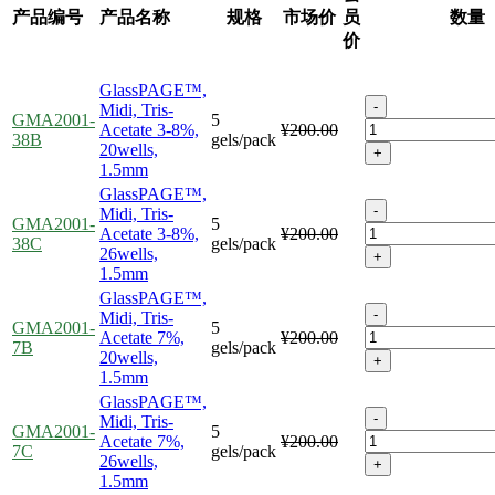
产品编号
产品名称
规格
市场价
员
数量
价
GlassPAGE™,
-
Midi, Tris-
GMA2001-
5
Acetate 3-8%,
¥200.00
38B
gels/pack
20wells,
+
1.5mm
GlassPAGE™,
-
Midi, Tris-
GMA2001-
5
Acetate 3-8%,
¥200.00
38C
gels/pack
26wells,
+
1.5mm
GlassPAGE™,
-
Midi, Tris-
GMA2001-
5
Acetate 7%,
¥200.00
7B
gels/pack
20wells,
+
1.5mm
GlassPAGE™,
-
Midi, Tris-
GMA2001-
5
Acetate 7%,
¥200.00
7C
gels/pack
26wells,
+
1.5mm