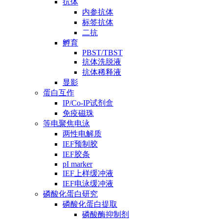
抗体
内参抗体
标签抗体
二抗
孵育
PBST/TBST
抗体洗脱液
抗体稀释液
显影
蛋白互作
IP/Co-IP试剂盒
免疫磁珠
等电聚焦电泳
两性电解质
IEF预制胶
IEF胶条
pI marker
IEF上样缓冲液
IEF电泳缓冲液
磷酸化蛋白研究
磷酸化蛋白提取
磷酸酶抑制剂