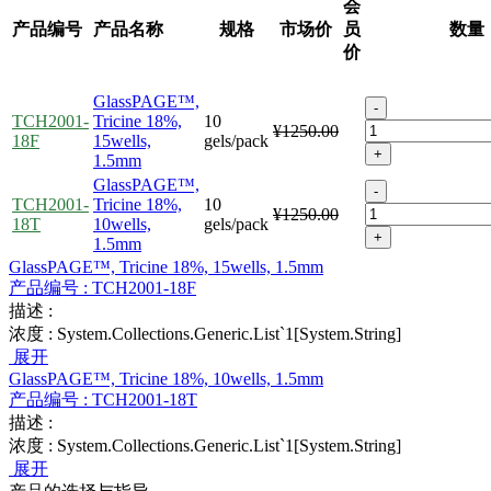
会
产品编号
产品名称
规格
市场价
员
数量
价
GlassPAGE™,
-
TCH2001-
Tricine 18%,
10
¥1250.00
18F
15wells,
gels/pack
+
1.5mm
GlassPAGE™,
-
TCH2001-
Tricine 18%,
10
¥1250.00
18T
10wells,
gels/pack
+
1.5mm
GlassPAGE™, Tricine 18%, 15wells, 1.5mm
产品编号 :
TCH2001-18F
描述 :
浓度 :
System.Collections.Generic.List`1[System.String]
展开
GlassPAGE™, Tricine 18%, 10wells, 1.5mm
产品编号 :
TCH2001-18T
描述 :
浓度 :
System.Collections.Generic.List`1[System.String]
展开