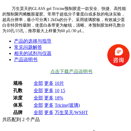
万生昊天的GLASS gel Tricine预制胶是一款安全、快捷、高性能
的预制聚丙烯酰胺凝胶。常用于超低分子量蛋白或多肽的电泳实验，
超高分辨率，最小可分离1.2kDa的分子。采用玻璃胶板，有效减少蛋
白非特异性吸附，使蛋白条带更为敏锐，清晰。本预制胶加样孔数分
为10孔/15孔，推荐最大上样量为60 μL/30 μL。
产品的选择与指导
常见问题解答
相关的试剂与仪器
产品说明书
点击下载产品说明书
规格
全部
更多
10片
孔数
全部
更多
10
15
浓度
全部
更多
18%
体系
全部
更多
Tricine(玻璃)
品牌
全部
更多
万生昊天/WSHT
共匹配到
2
个产品