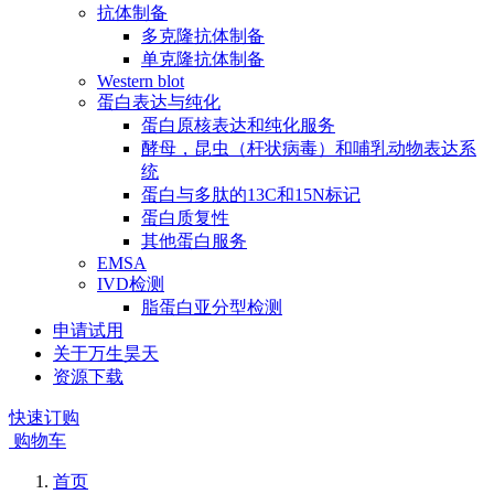
抗体制备
多克隆抗体制备
单克隆抗体制备
Western blot
蛋白表达与纯化
蛋白原核表达和纯化服务
酵母，昆虫（杆状病毒）和哺乳动物表达系
统
蛋白与多肽的13C和15N标记
蛋白质复性
其他蛋白服务
EMSA
IVD检测
脂蛋白亚分型检测
申请试用
关于万生昊天
资源下载
快速订购
购物车
首页