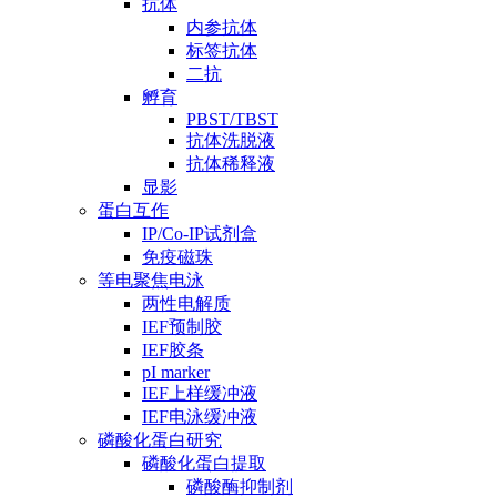
抗体
内参抗体
标签抗体
二抗
孵育
PBST/TBST
抗体洗脱液
抗体稀释液
显影
蛋白互作
IP/Co-IP试剂盒
免疫磁珠
等电聚焦电泳
两性电解质
IEF预制胶
IEF胶条
pI marker
IEF上样缓冲液
IEF电泳缓冲液
磷酸化蛋白研究
磷酸化蛋白提取
磷酸酶抑制剂