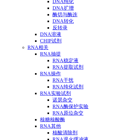
DNA纯化
DNA扩增
酶切与酶连
DNA转化
反转录
DNA溶液
CHIP试剂
RNA相关
RNA抽提
RNA稳定液
RNA提取试剂
RNA操作
RNA干扰
RNA纯化试剂
RNA实验试剂
诺瑟杂交
RNA酶保护实验
RNA原位杂交
核糖核酸酶
RNA其他
核酸清除剂
RNA退火缓冲液