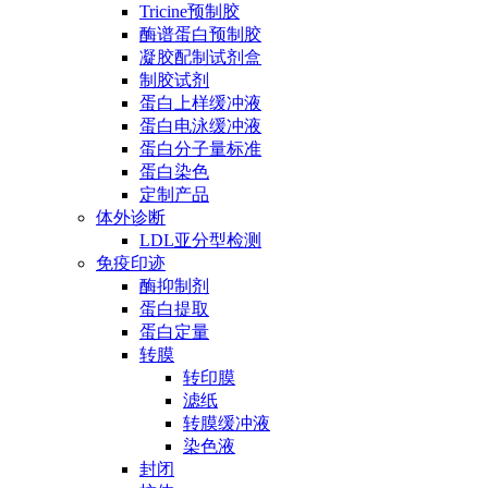
Tricine预制胶
酶谱蛋白预制胶
凝胶配制试剂盒
制胶试剂
蛋白上样缓冲液
蛋白电泳缓冲液
蛋白分子量标准
蛋白染色
定制产品
体外诊断
LDL亚分型检测
免疫印迹
酶抑制剂
蛋白提取
蛋白定量
转膜
转印膜
滤纸
转膜缓冲液
染色液
封闭