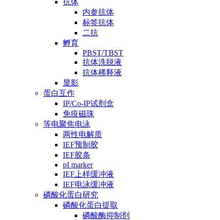
抗体
内参抗体
标签抗体
二抗
孵育
PBST/TBST
抗体洗脱液
抗体稀释液
显影
蛋白互作
IP/Co-IP试剂盒
免疫磁珠
等电聚焦电泳
两性电解质
IEF预制胶
IEF胶条
pI marker
IEF上样缓冲液
IEF电泳缓冲液
磷酸化蛋白研究
磷酸化蛋白提取
磷酸酶抑制剂