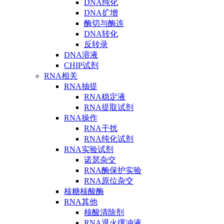
DNA纯化
DNA扩增
酶切与酶连
DNA转化
反转录
DNA溶液
CHIP试剂
RNA相关
RNA抽提
RNA稳定液
RNA提取试剂
RNA操作
RNA干扰
RNA纯化试剂
RNA实验试剂
诺瑟杂交
RNA酶保护实验
RNA原位杂交
核糖核酸酶
RNA其他
核酸清除剂
RNA退火缓冲液