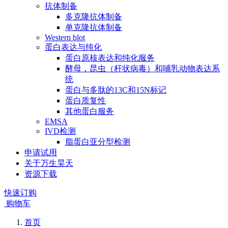
抗体制备
多克隆抗体制备
单克隆抗体制备
Western blot
蛋白表达与纯化
蛋白原核表达和纯化服务
酵母，昆虫（杆状病毒）和哺乳动物表达系
统
蛋白与多肽的13C和15N标记
蛋白质复性
其他蛋白服务
EMSA
IVD检测
脂蛋白亚分型检测
申请试用
关于万生昊天
资源下载
快速订购
购物车
首页