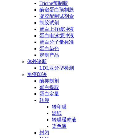
Tricine预制胶
酶谱蛋白预制胶
凝胶配制试剂盒
制胶试剂
蛋白上样缓冲液
蛋白电泳缓冲液
蛋白分子量标准
蛋白染色
定制产品
体外诊断
LDL亚分型检测
免疫印迹
酶抑制剂
蛋白提取
蛋白定量
转膜
转印膜
滤纸
转膜缓冲液
染色液
封闭