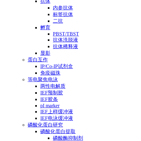
抗体
内参抗体
标签抗体
二抗
孵育
PBST/TBST
抗体洗脱液
抗体稀释液
显影
蛋白互作
IP/Co-IP试剂盒
免疫磁珠
等电聚焦电泳
两性电解质
IEF预制胶
IEF胶条
pI marker
IEF上样缓冲液
IEF电泳缓冲液
磷酸化蛋白研究
磷酸化蛋白提取
磷酸酶抑制剂