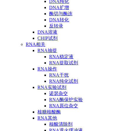
DNA纯化
DNA扩增
酶切与酶连
DNA转化
反转录
DNA溶液
CHIP试剂
RNA相关
RNA抽提
RNA稳定液
RNA提取试剂
RNA操作
RNA干扰
RNA纯化试剂
RNA实验试剂
诺瑟杂交
RNA酶保护实验
RNA原位杂交
核糖核酸酶
RNA其他
核酸清除剂
RNA退火缓冲液