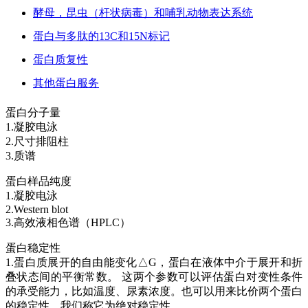
酵母，昆虫（杆状病毒）和哺乳动物表达系统
蛋白与多肽的13C和15N标记
蛋白质复性
其他蛋白服务
蛋白分子量
1.凝胶电泳
2.尺寸排阻柱
3.质谱
蛋白样品纯度
1.凝胶电泳
2.Western blot
3.高效液相色谱（HPLC）
蛋白稳定性
1.蛋白质展开的自由能变化△G，蛋白在液体中介于展开和折
叠状态间的平衡常数。 这两个参数可以评估蛋白对变性条件
的承受能力，比如温度、尿素浓度。也可以用来比价两个蛋白
的稳定性。我们称它为绝对稳定性。