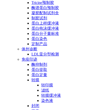
Tricine预制胶
酶谱蛋白预制胶
凝胶配制试剂盒
制胶试剂
蛋白上样缓冲液
蛋白电泳缓冲液
蛋白分子量标准
蛋白染色
定制产品
体外诊断
LDL亚分型检测
免疫印迹
酶抑制剂
蛋白提取
蛋白定量
转膜
转印膜
滤纸
转膜缓冲液
染色液
封闭