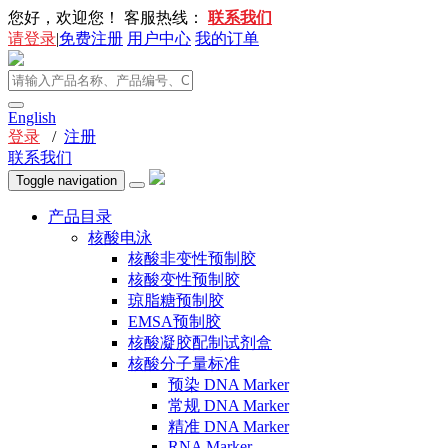
您好，欢迎您！
客服热线：
联系我们
请登录
|
免费注册
用户中心
我的订单
English
登录
/
注册
联系我们
Toggle navigation
产品目录
核酸电泳
核酸非变性预制胶
核酸变性预制胶
琼脂糖预制胶
EMSA预制胶
核酸凝胶配制试剂盒
核酸分子量标准
预染 DNA Marker
常规 DNA Marker
精准 DNA Marker
RNA Marker