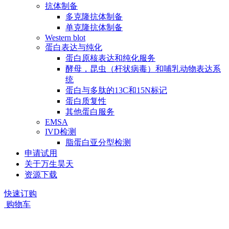
抗体制备
多克隆抗体制备
单克隆抗体制备
Western blot
蛋白表达与纯化
蛋白原核表达和纯化服务
酵母，昆虫（杆状病毒）和哺乳动物表达系
统
蛋白与多肽的13C和15N标记
蛋白质复性
其他蛋白服务
EMSA
IVD检测
脂蛋白亚分型检测
申请试用
关于万生昊天
资源下载
快速订购
购物车