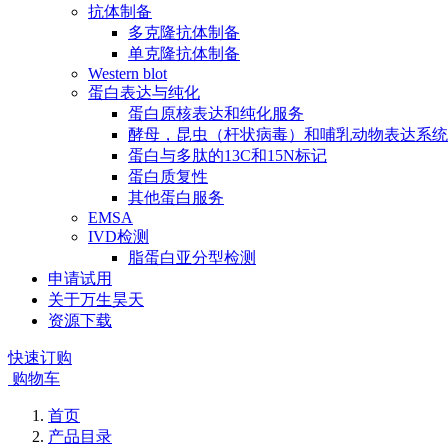
抗体制备
多克隆抗体制备
单克隆抗体制备
Western blot
蛋白表达与纯化
蛋白原核表达和纯化服务
酵母，昆虫（杆状病毒）和哺乳动物表达系统
蛋白与多肽的13C和15N标记
蛋白质复性
其他蛋白服务
EMSA
IVD检测
脂蛋白亚分型检测
申请试用
关于万生昊天
资源下载
快速订购
购物车
首页
产品目录