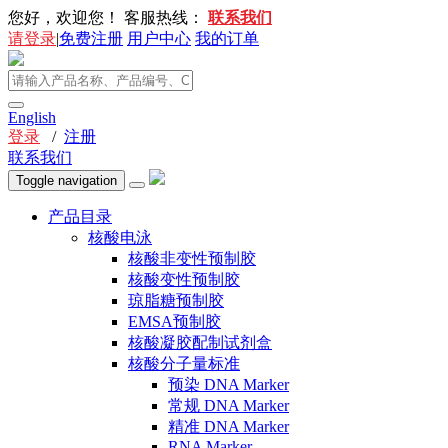
您好，欢迎您！
客服热线：
联系我们
请登录
|
免费注册
用户中心
我的订单
English
登录
/
注册
联系我们
Toggle navigation
产品目录
核酸电泳
核酸非变性预制胶
核酸变性预制胶
琼脂糖预制胶
EMSA预制胶
核酸凝胶配制试剂盒
核酸分子量标准
预染 DNA Marker
常规 DNA Marker
精准 DNA Marker
RNA Marker