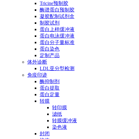
Tricine预制胶
酶谱蛋白预制胶
凝胶配制试剂盒
制胶试剂
蛋白上样缓冲液
蛋白电泳缓冲液
蛋白分子量标准
蛋白染色
定制产品
体外诊断
LDL亚分型检测
免疫印迹
酶抑制剂
蛋白提取
蛋白定量
转膜
转印膜
滤纸
转膜缓冲液
染色液
封闭