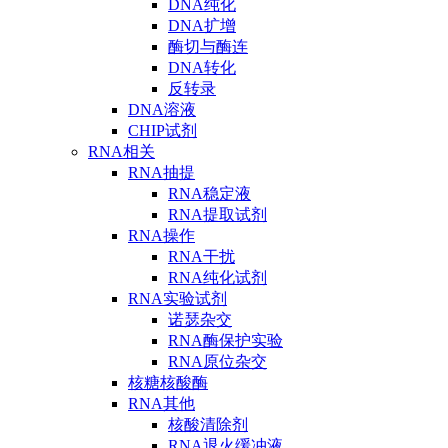
DNA纯化
DNA扩增
酶切与酶连
DNA转化
反转录
DNA溶液
CHIP试剂
RNA相关
RNA抽提
RNA稳定液
RNA提取试剂
RNA操作
RNA干扰
RNA纯化试剂
RNA实验试剂
诺瑟杂交
RNA酶保护实验
RNA原位杂交
核糖核酸酶
RNA其他
核酸清除剂
RNA退火缓冲液