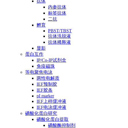
抗体
内参抗体
标签抗体
二抗
孵育
PBST/TBST
抗体洗脱液
抗体稀释液
显影
蛋白互作
IP/Co-IP试剂盒
免疫磁珠
等电聚焦电泳
两性电解质
IEF预制胶
IEF胶条
pI marker
IEF上样缓冲液
IEF电泳缓冲液
磷酸化蛋白研究
磷酸化蛋白提取
磷酸酶抑制剂