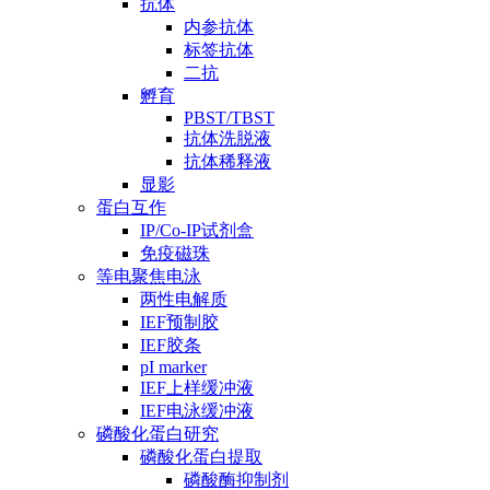
抗体
内参抗体
标签抗体
二抗
孵育
PBST/TBST
抗体洗脱液
抗体稀释液
显影
蛋白互作
IP/Co-IP试剂盒
免疫磁珠
等电聚焦电泳
两性电解质
IEF预制胶
IEF胶条
pI marker
IEF上样缓冲液
IEF电泳缓冲液
磷酸化蛋白研究
磷酸化蛋白提取
磷酸酶抑制剂