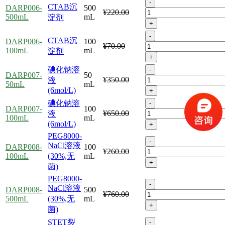
-
CTAB沉
DARP006-
500
¥220.00
500mL
mL
淀剂
+
-
CTAB沉
DARP006-
100
¥70.00
100mL
mL
淀剂
+
碘化钠溶
-
DARP007-
50
¥350.00
液
50mL
mL
(6mol/L)
+
碘化钠溶
-
DARP007-
100
¥650.00
液
100mL
mL
(6mol/L)
+
PEG8000-
-
NaCl溶液
DARP008-
100
¥260.00
100mL
(30%,无
mL
+
菌)
PEG8000-
-
NaCl溶液
DARP008-
500
¥760.00
500mL
(30%,无
mL
+
菌)
STET裂
-