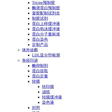
Tricine预制胶
酶谱蛋白预制胶
凝胶配制试剂盒
制胶试剂
蛋白上样缓冲液
蛋白电泳缓冲液
蛋白分子量标准
蛋白染色
定制产品
体外诊断
LDL亚分型检测
免疫印迹
酶抑制剂
蛋白提取
蛋白定量
转膜
转印膜
滤纸
转膜缓冲液
染色液
封闭