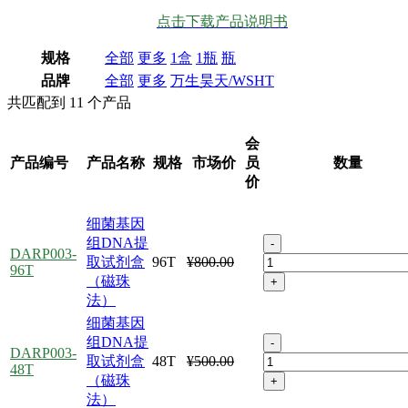
点击下载产品说明书
规格
全部
更多
1盒
1瓶
瓶
品牌
全部
更多
万生昊天/WSHT
共匹配到
11
个产品
会
产品编号
产品名称
规格
市场价
员
数量
价
细菌基因
组DNA提
-
DARP003-
取试剂盒
96T
¥800.00
96T
（磁珠
+
法）
细菌基因
组DNA提
-
DARP003-
取试剂盒
48T
¥500.00
48T
（磁珠
+
法）