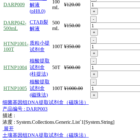
100
DARP009
¥120.00
解液
mL
(pH8.0)
+
-
CTAB裂
DARP042-
500
¥150.00
500mL
mL
解液
+
-
质粒小提
HTNP1001-
100T
¥350.00
100T
试剂盒
+
核酸提取
-
HTNP1004
试剂盒
50T
¥500.00
(柱提法)
+
核酸提取
-
HTNP1005
试剂盒
100T
¥1000.00
(磁珠法)
+
细菌基因组DNA提取试剂盒（磁珠法）
产品编号 :
DARP003
描述 :
浓度 :
System.Collections.Generic.List`1[System.String]
展开
土壤基因组DNA提取试剂盒（磁珠法）