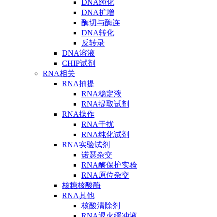
DNA纯化
DNA扩增
酶切与酶连
DNA转化
反转录
DNA溶液
CHIP试剂
RNA相关
RNA抽提
RNA稳定液
RNA提取试剂
RNA操作
RNA干扰
RNA纯化试剂
RNA实验试剂
诺瑟杂交
RNA酶保护实验
RNA原位杂交
核糖核酸酶
RNA其他
核酸清除剂
RNA退火缓冲液