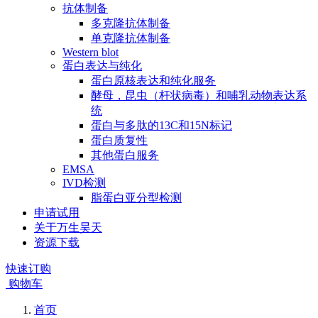
抗体制备
多克隆抗体制备
单克隆抗体制备
Western blot
蛋白表达与纯化
蛋白原核表达和纯化服务
酵母，昆虫（杆状病毒）和哺乳动物表达系
统
蛋白与多肽的13C和15N标记
蛋白质复性
其他蛋白服务
EMSA
IVD检测
脂蛋白亚分型检测
申请试用
关于万生昊天
资源下载
快速订购
购物车
首页