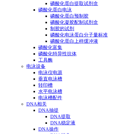
磷酸化蛋白提取试剂盒
磷酸化蛋白电泳
磷酸化蛋白预制胶
磷酸化凝胶配制试剂盒
制胶的试剂
磷酸化电泳蛋白分子量标准
磷酸化蛋白上样缓冲液
磷酸化富集
磷酸化特异性抗体
工具酶
电泳设备
电泳仪电源
垂直电泳槽
转印槽
水平电泳槽
电泳槽配件
DNA相关
DNA抽提
DNA提取
DNA稳定液
DNA操作