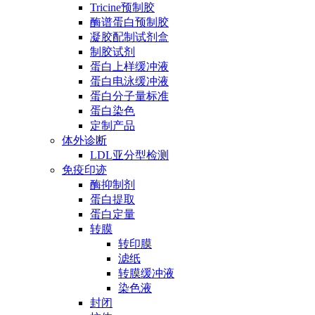
Tricine预制胶
酶谱蛋白预制胶
凝胶配制试剂盒
制胶试剂
蛋白上样缓冲液
蛋白电泳缓冲液
蛋白分子量标准
蛋白染色
定制产品
体外诊断
LDL亚分型检测
免疫印迹
酶抑制剂
蛋白提取
蛋白定量
转膜
转印膜
滤纸
转膜缓冲液
染色液
封闭