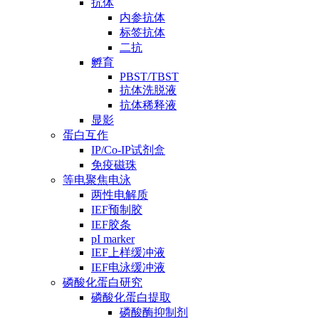
抗体
内参抗体
标签抗体
二抗
孵育
PBST/TBST
抗体洗脱液
抗体稀释液
显影
蛋白互作
IP/Co-IP试剂盒
免疫磁珠
等电聚焦电泳
两性电解质
IEF预制胶
IEF胶条
pI marker
IEF上样缓冲液
IEF电泳缓冲液
磷酸化蛋白研究
磷酸化蛋白提取
磷酸酶抑制剂