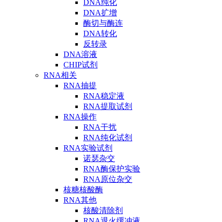
DNA纯化
DNA扩增
酶切与酶连
DNA转化
反转录
DNA溶液
CHIP试剂
RNA相关
RNA抽提
RNA稳定液
RNA提取试剂
RNA操作
RNA干扰
RNA纯化试剂
RNA实验试剂
诺瑟杂交
RNA酶保护实验
RNA原位杂交
核糖核酸酶
RNA其他
核酸清除剂
RNA退火缓冲液