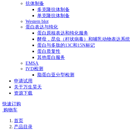
抗体制备
多克隆抗体制备
单克隆抗体制备
Western blot
蛋白表达与纯化
蛋白原核表达和纯化服务
酵母，昆虫（杆状病毒）和哺乳动物表达系统
蛋白与多肽的13C和15N标记
蛋白质复性
其他蛋白服务
EMSA
IVD检测
脂蛋白亚分型检测
申请试用
关于万生昊天
资源下载
快速订购
购物车
首页
产品目录