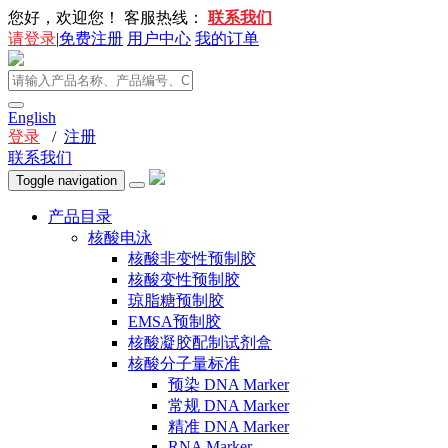
您好，欢迎您！
客服热线：
联系我们
请登录
|
免费注册
用户中心
我的订单
English
登录
/
注册
联系我们
Toggle navigation
产品目录
核酸电泳
核酸非变性预制胶
核酸变性预制胶
琼脂糖预制胶
EMSA预制胶
核酸凝胶配制试剂盒
核酸分子量标准
预染 DNA Marker
常规 DNA Marker
精准 DNA Marker
RNA Marker