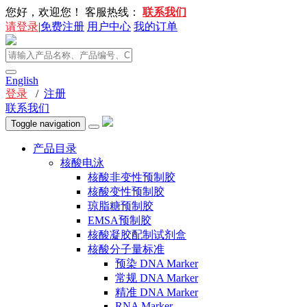
您好，欢迎您！
客服热线：
联系我们
请登录
|
免费注册
用户中心
我的订单
English
登录
/
注册
联系我们
Toggle navigation
产品目录
核酸电泳
核酸非变性预制胶
核酸变性预制胶
琼脂糖预制胶
EMSA预制胶
核酸凝胶配制试剂盒
核酸分子量标准
预染 DNA Marker
常规 DNA Marker
精准 DNA Marker
RNA Marker