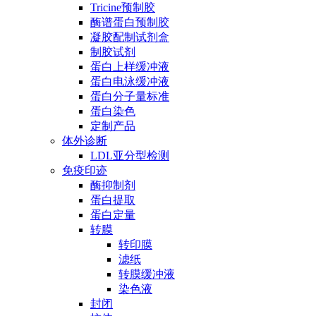
Tricine预制胶
酶谱蛋白预制胶
凝胶配制试剂盒
制胶试剂
蛋白上样缓冲液
蛋白电泳缓冲液
蛋白分子量标准
蛋白染色
定制产品
体外诊断
LDL亚分型检测
免疫印迹
酶抑制剂
蛋白提取
蛋白定量
转膜
转印膜
滤纸
转膜缓冲液
染色液
封闭