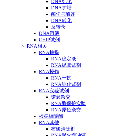
DNA纯化
DNA扩增
酶切与酶连
DNA转化
反转录
DNA溶液
CHIP试剂
RNA相关
RNA抽提
RNA稳定液
RNA提取试剂
RNA操作
RNA干扰
RNA纯化试剂
RNA实验试剂
诺瑟杂交
RNA酶保护实验
RNA原位杂交
核糖核酸酶
RNA其他
核酸清除剂
RNA退火缓冲液