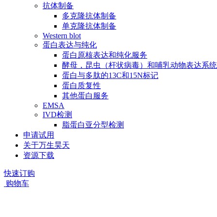
抗体制备
多克隆抗体制备
单克隆抗体制备
Western blot
蛋白表达与纯化
蛋白原核表达和纯化服务
酵母，昆虫（杆状病毒）和哺乳动物表达系统
蛋白与多肽的13C和15N标记
蛋白质复性
其他蛋白服务
EMSA
IVD检测
脂蛋白亚分型检测
申请试用
关于万生昊天
资源下载
快速订购
购物车