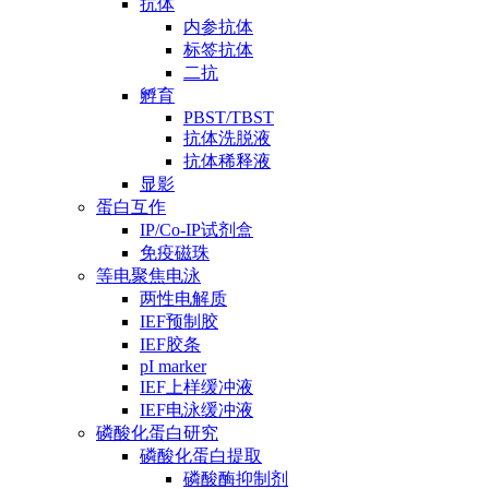
抗体
内参抗体
标签抗体
二抗
孵育
PBST/TBST
抗体洗脱液
抗体稀释液
显影
蛋白互作
IP/Co-IP试剂盒
免疫磁珠
等电聚焦电泳
两性电解质
IEF预制胶
IEF胶条
pI marker
IEF上样缓冲液
IEF电泳缓冲液
磷酸化蛋白研究
磷酸化蛋白提取
磷酸酶抑制剂