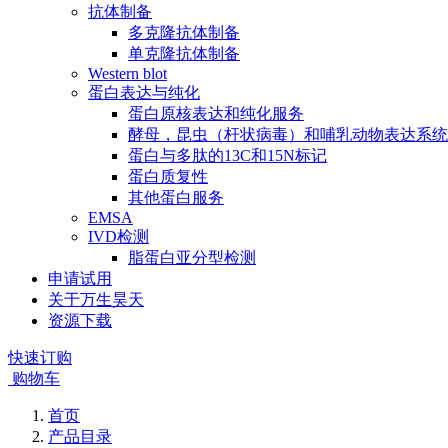
抗体制备
多克隆抗体制备
单克隆抗体制备
Western blot
蛋白表达与纯化
蛋白原核表达和纯化服务
酵母，昆虫（杆状病毒）和哺乳动物表达系统
蛋白与多肽的13C和15N标记
蛋白质复性
其他蛋白服务
EMSA
IVD检测
脂蛋白亚分型检测
申请试用
关于万生昊天
资源下载
快速订购
购物车
首页
产品目录