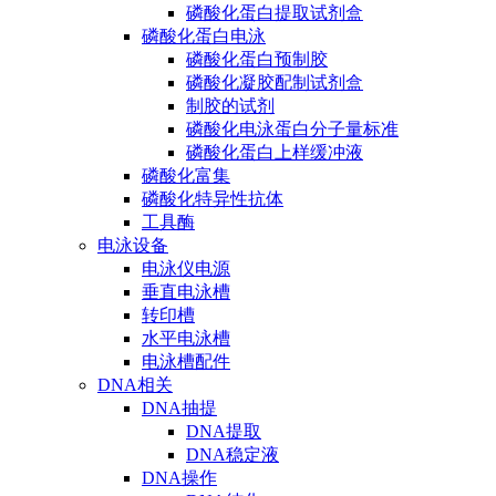
磷酸化蛋白提取试剂盒
磷酸化蛋白电泳
磷酸化蛋白预制胶
磷酸化凝胶配制试剂盒
制胶的试剂
磷酸化电泳蛋白分子量标准
磷酸化蛋白上样缓冲液
磷酸化富集
磷酸化特异性抗体
工具酶
电泳设备
电泳仪电源
垂直电泳槽
转印槽
水平电泳槽
电泳槽配件
DNA相关
DNA抽提
DNA提取
DNA稳定液
DNA操作