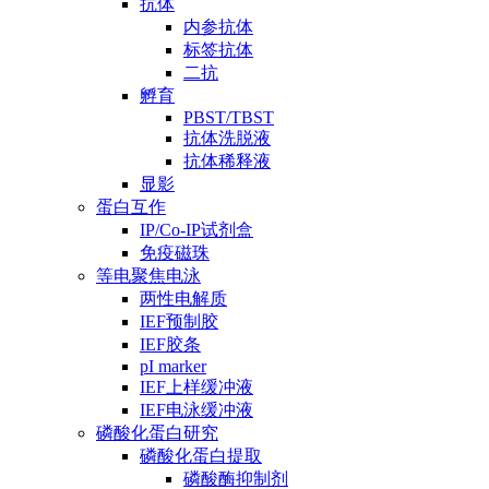
抗体
内参抗体
标签抗体
二抗
孵育
PBST/TBST
抗体洗脱液
抗体稀释液
显影
蛋白互作
IP/Co-IP试剂盒
免疫磁珠
等电聚焦电泳
两性电解质
IEF预制胶
IEF胶条
pI marker
IEF上样缓冲液
IEF电泳缓冲液
磷酸化蛋白研究
磷酸化蛋白提取
磷酸酶抑制剂