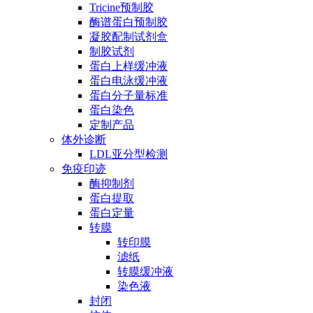
Tricine预制胶
酶谱蛋白预制胶
凝胶配制试剂盒
制胶试剂
蛋白上样缓冲液
蛋白电泳缓冲液
蛋白分子量标准
蛋白染色
定制产品
体外诊断
LDL亚分型检测
免疫印迹
酶抑制剂
蛋白提取
蛋白定量
转膜
转印膜
滤纸
转膜缓冲液
染色液
封闭