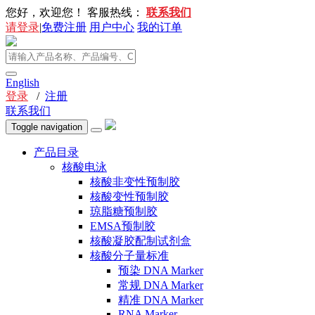
您好，欢迎您！
客服热线：
联系我们
请登录
|
免费注册
用户中心
我的订单
English
登录
/
注册
联系我们
Toggle navigation
产品目录
核酸电泳
核酸非变性预制胶
核酸变性预制胶
琼脂糖预制胶
EMSA预制胶
核酸凝胶配制试剂盒
核酸分子量标准
预染 DNA Marker
常规 DNA Marker
精准 DNA Marker
RNA Marker