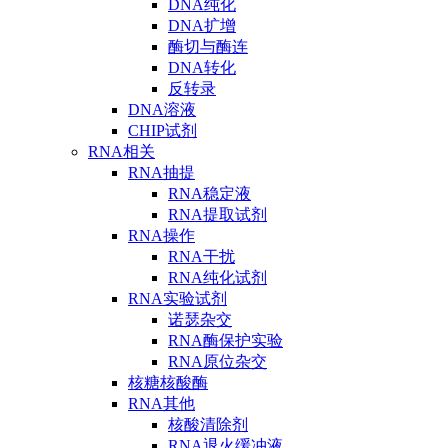
DNA纯化
DNA扩增
酶切与酶连
DNA转化
反转录
DNA溶液
CHIP试剂
RNA相关
RNA抽提
RNA稳定液
RNA提取试剂
RNA操作
RNA干扰
RNA纯化试剂
RNA实验试剂
诺瑟杂交
RNA酶保护实验
RNA原位杂交
核糖核酸酶
RNA其他
核酸清除剂
RNA退火缓冲液