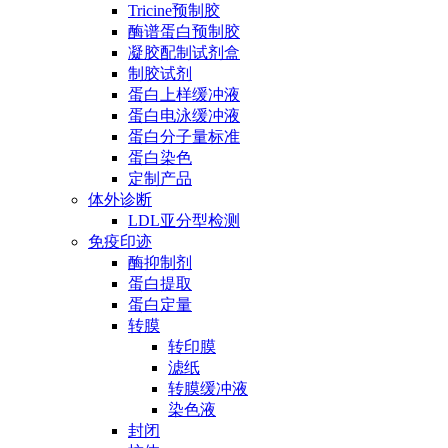
Tricine预制胶
酶谱蛋白预制胶
凝胶配制试剂盒
制胶试剂
蛋白上样缓冲液
蛋白电泳缓冲液
蛋白分子量标准
蛋白染色
定制产品
体外诊断
LDL亚分型检测
免疫印迹
酶抑制剂
蛋白提取
蛋白定量
转膜
转印膜
滤纸
转膜缓冲液
染色液
封闭