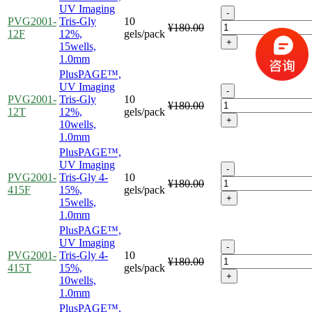
UV Imaging
-
PVG2001-
Tris-Gly
10
¥180.00
12F
12%,
gels/pack
+
15wells,
1.0mm
PlusPAGE™,
UV Imaging
-
PVG2001-
Tris-Gly
10
¥180.00
12T
12%,
gels/pack
+
10wells,
1.0mm
PlusPAGE™,
UV Imaging
-
PVG2001-
Tris-Gly 4-
10
¥180.00
415F
15%,
gels/pack
+
15wells,
1.0mm
PlusPAGE™,
UV Imaging
-
PVG2001-
Tris-Gly 4-
10
¥180.00
415T
15%,
gels/pack
+
10wells,
1.0mm
PlusPAGE™,