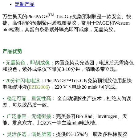
定制产品
TM
万生昊天的PlusPAGE
Tris-Gly免染预制胶是一款安全、快
捷、高性能的预制聚丙烯酰胺凝胶，常用于PAGE和Western
blot检测，其蛋白条带紫外曝光即可成像，无需染胶。
产品优势
• 无需染色，即刻成像：
内置免染荧光基团，电泳后无需染色
和脱色，紫外成像仪下曝光3-10分钟，清晰条带立现。
• 20分钟闪电电泳：
PlusPAGE™Tris-Gly免染预制胶使用超快
电泳缓冲液(
EZB2006
)，220 V下电泳20 min即可完成。
• 稳定可靠，重复性高：
全自动灌胶生产技术，杜绝人为误
差，每块胶品质一致。
• 广泛兼容，无缝衔接：
完美兼容Bio-Rad、Invitrogen、天
能、君意东方、北京六一等主流mini电泳槽。
• 灵活多选，满足所需：
提供8%-15%均一胶及多种梯度胶