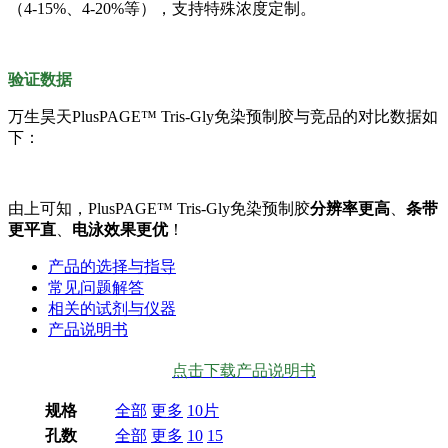
（4-15%、4-20%等），支持特殊浓度定制。
验证数据
万生昊天PlusPAGE™ Tris-Gly免染预制胶与竞品的对比数据如
下：
由上可知，PlusPAGE™ Tris-Gly免染预制胶
分辨率更高
、
条带
更平直
、
电泳效果更优
！
产品的选择与指导
常见问题解答
相关的试剂与仪器
产品说明书
点击下载产品说明书
规格
全部
更多
10片
孔数
全部
更多
10
15