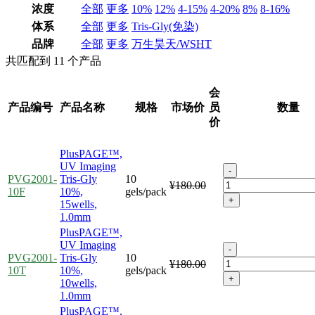
浓度
全部
更多
10%
12%
4-15%
4-20%
8%
8-16%
体系
全部
更多
Tris-Gly(免染)
品牌
全部
更多
万生昊天/WSHT
共匹配到
11
个产品
会
产品编号
产品名称
规格
市场价
员
数量
价
PlusPAGE™,
UV Imaging
-
PVG2001-
Tris-Gly
10
¥180.00
10F
10%,
gels/pack
+
15wells,
1.0mm
PlusPAGE™,
UV Imaging
-
PVG2001-
Tris-Gly
10
¥180.00
10T
10%,
gels/pack
+
10wells,
1.0mm
PlusPAGE™,