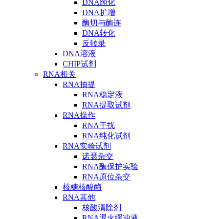
DNA纯化
DNA扩增
酶切与酶连
DNA转化
反转录
DNA溶液
CHIP试剂
RNA相关
RNA抽提
RNA稳定液
RNA提取试剂
RNA操作
RNA干扰
RNA纯化试剂
RNA实验试剂
诺瑟杂交
RNA酶保护实验
RNA原位杂交
核糖核酸酶
RNA其他
核酸清除剂
RNA退火缓冲液