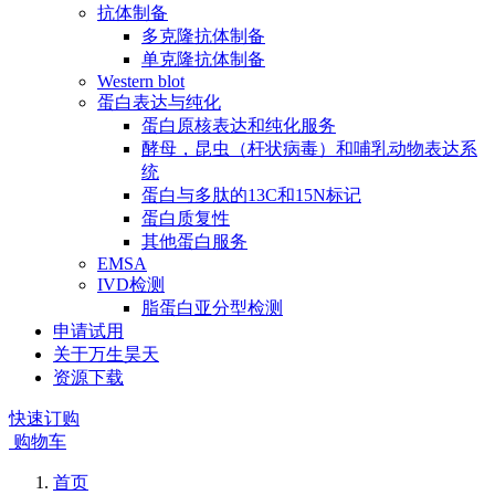
抗体制备
多克隆抗体制备
单克隆抗体制备
Western blot
蛋白表达与纯化
蛋白原核表达和纯化服务
酵母，昆虫（杆状病毒）和哺乳动物表达系
统
蛋白与多肽的13C和15N标记
蛋白质复性
其他蛋白服务
EMSA
IVD检测
脂蛋白亚分型检测
申请试用
关于万生昊天
资源下载
快速订购
购物车
首页