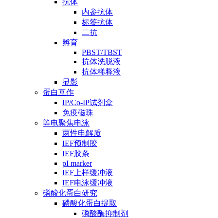
抗体
内参抗体
标签抗体
二抗
孵育
PBST/TBST
抗体洗脱液
抗体稀释液
显影
蛋白互作
IP/Co-IP试剂盒
免疫磁珠
等电聚焦电泳
两性电解质
IEF预制胶
IEF胶条
pI marker
IEF上样缓冲液
IEF电泳缓冲液
磷酸化蛋白研究
磷酸化蛋白提取
磷酸酶抑制剂