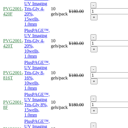
UV Imaging
-
PVG2001-
Tris-Gly 4-
10
¥180.00
420F
20%,
gels/pack
+
15wells,
1.0mm
PlusPAGE™,
UV Imaging
-
PVG2001-
Tris-Gly 4-
10
¥180.00
420T
20%,
gels/pack
+
10wells,
1.0mm
PlusPAGE™,
UV Imaging
-
PVG2001-
Tris-Gly 8-
10
¥180.00
816T
16%,
gels/pack
+
10wells,
1.0mm
PlusPAGE™,
-
UV Imaging
PVG2001-
10
Tris-Gly 8%,
¥180.00
8F
gels/pack
15wells,
+
1.0mm
PlusPAGE™,
-
UV Imaging