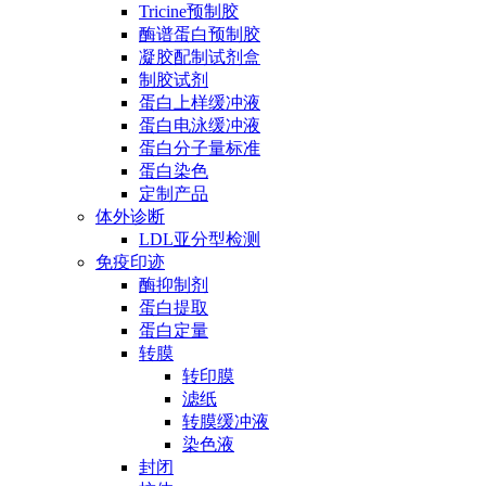
Tricine预制胶
酶谱蛋白预制胶
凝胶配制试剂盒
制胶试剂
蛋白上样缓冲液
蛋白电泳缓冲液
蛋白分子量标准
蛋白染色
定制产品
体外诊断
LDL亚分型检测
免疫印迹
酶抑制剂
蛋白提取
蛋白定量
转膜
转印膜
滤纸
转膜缓冲液
染色液
封闭