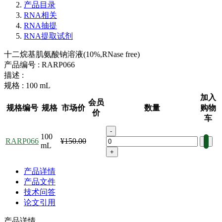
产品目录
RNA相关
RNA抽提
RNA提取试剂
十二烷基肌氨酸钠溶液(10%,RNase free)
产品编号 :
RARP066
描述 :
规格 :
100 mL
加入
会员
规格编号
规格
市场价
数量
购物
价
车
-
100
RARP066
¥150.00
mL
+
产品详情
产品文件
技术问答
论文引用
产品详情