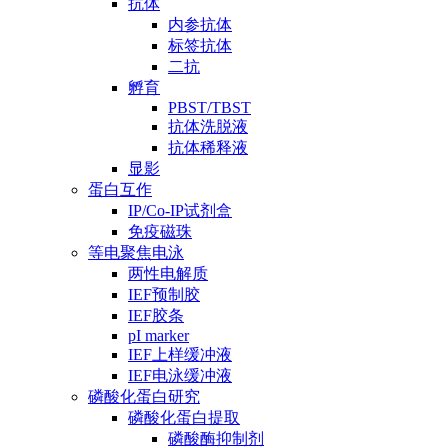
抗体
内参抗体
标签抗体
二抗
孵育
PBST/TBST
抗体洗脱液
抗体稀释液
显影
蛋白互作
IP/Co-IP试剂盒
免疫磁珠
等电聚焦电泳
两性电解质
IEF预制胶
IEF胶条
pI marker
IEF上样缓冲液
IEF电泳缓冲液
磷酸化蛋白研究
磷酸化蛋白提取
磷酸酶抑制剂