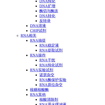
DNA纯化
DNA扩增
酶切与酶连
DNA转化
反转录
DNA溶液
CHIP试剂
RNA相关
RNA抽提
RNA稳定液
RNA提取试剂
RNA操作
RNA干扰
RNA纯化试剂
RNA实验试剂
诺瑟杂交
RNA酶保护实验
RNA原位杂交
核糖核酸酶
RNA其他
核酸清除剂
RNA退火缓冲液