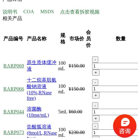
COA
MSDS
说明书
点击查看拆胶视频
相关产品
会
规
产品编号
产品名称
市场价
员
数量
格
价
-
原生质体缓冲
100
RARP069
¥150.00
mL
液
+
十二烷基肌氨
-
100
酸钠溶液
RARP066
¥150.00
mL
(10%,RNase
+
free)
-
溶菌酶
RARP044
5mL
¥60.00
(10mg/mL)
+
-
盐酸胍溶液
100
RARP073
¥230.00
(8mol/L,RNase
mL