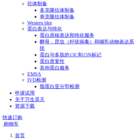
抗体制备
多克隆抗体制备
单克隆抗体制备
Western blot
蛋白表达与纯化
蛋白原核表达和纯化服务
酵母，昆虫（杆状病毒）和哺乳动物表达系
统
蛋白与多肽的13C和15N标记
蛋白质复性
其他蛋白服务
EMSA
IVD检测
脂蛋白亚分型检测
申请试用
关于万生昊天
资源下载
快速订购
购物车
首页