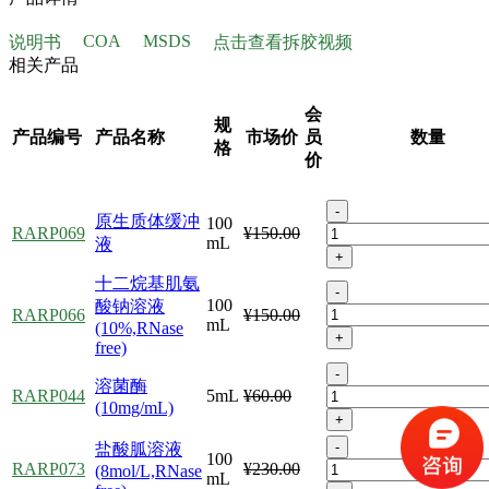
COA
MSDS
说明书
点击查看拆胶视频
相关产品
会
规
产品编号
产品名称
市场价
员
数量
格
价
-
原生质体缓冲
100
RARP069
¥150.00
mL
液
+
十二烷基肌氨
-
100
酸钠溶液
RARP066
¥150.00
mL
(10%,RNase
+
free)
-
溶菌酶
RARP044
5mL
¥60.00
(10mg/mL)
+
-
盐酸胍溶液
100
RARP073
¥230.00
(8mol/L,RNase
mL