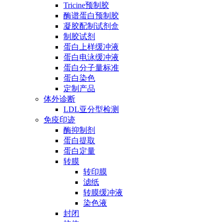
Tricine预制胶
酶谱蛋白预制胶
凝胶配制试剂盒
制胶试剂
蛋白上样缓冲液
蛋白电泳缓冲液
蛋白分子量标准
蛋白染色
定制产品
体外诊断
LDL亚分型检测
免疫印迹
酶抑制剂
蛋白提取
蛋白定量
转膜
转印膜
滤纸
转膜缓冲液
染色液
封闭