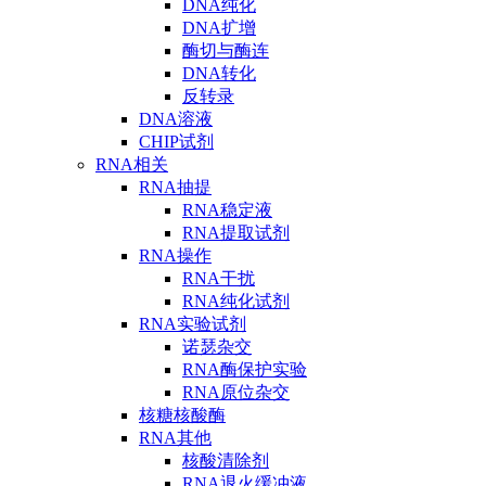
DNA纯化
DNA扩增
酶切与酶连
DNA转化
反转录
DNA溶液
CHIP试剂
RNA相关
RNA抽提
RNA稳定液
RNA提取试剂
RNA操作
RNA干扰
RNA纯化试剂
RNA实验试剂
诺瑟杂交
RNA酶保护实验
RNA原位杂交
核糖核酸酶
RNA其他
核酸清除剂
RNA退火缓冲液