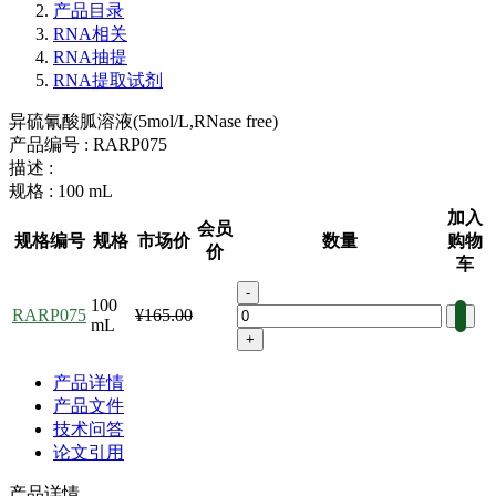
产品目录
RNA相关
RNA抽提
RNA提取试剂
异硫氰酸胍溶液(5mol/L,RNase free)
产品编号 :
RARP075
描述 :
规格 :
100 mL
加入
会员
规格编号
规格
市场价
数量
购物
价
车
-
100
RARP075
¥165.00
mL
+
产品详情
产品文件
技术问答
论文引用
产品详情