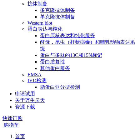
抗体制备
多克隆抗体制备
单克隆抗体制备
Western blot
蛋白表达与纯化
蛋白原核表达和纯化服务
酵母，昆虫（杆状病毒）和哺乳动物表达系
统
蛋白与多肽的13C和15N标记
蛋白质复性
其他蛋白服务
EMSA
IVD检测
脂蛋白亚分型检测
申请试用
关于万生昊天
资源下载
快速订购
购物车
首页