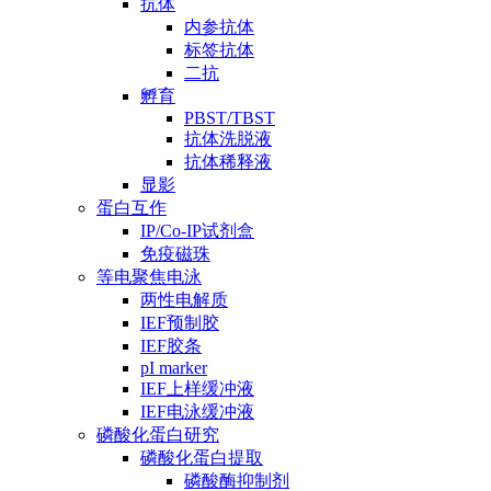
抗体
内参抗体
标签抗体
二抗
孵育
PBST/TBST
抗体洗脱液
抗体稀释液
显影
蛋白互作
IP/Co-IP试剂盒
免疫磁珠
等电聚焦电泳
两性电解质
IEF预制胶
IEF胶条
pI marker
IEF上样缓冲液
IEF电泳缓冲液
磷酸化蛋白研究
磷酸化蛋白提取
磷酸酶抑制剂