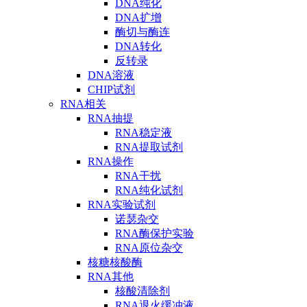
DNA纯化
DNA扩增
酶切与酶连
DNA转化
反转录
DNA溶液
CHIP试剂
RNA相关
RNA抽提
RNA稳定液
RNA提取试剂
RNA操作
RNA干扰
RNA纯化试剂
RNA实验试剂
诺瑟杂交
RNA酶保护实验
RNA原位杂交
核糖核酸酶
RNA其他
核酸清除剂
RNA退火缓冲液