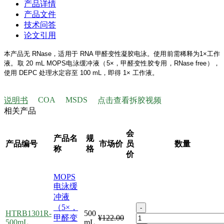
产品详情
产品文件
技术问答
论文引用
本产品无 RNase，适用于 RNA 甲醛变性凝胶电泳。使用前需稀释为1×工作
液。取 20 mL MOPS电泳缓冲液（5×，甲醛变性胶专用，RNase free），
使用 DEPC 处理水定容至 100 mL，即得 1× 工作液。
COA
MSDS
说明书
点击查看拆胶视频
相关产品
会
产品名
规
产品编号
市场价
员
数量
称
格
价
MOPS
电泳缓
冲液
（5×，
-
HTRB1301R-
500
甲醛变
¥122.00
500mL
mL