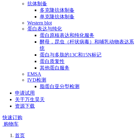
抗体制备
多克隆抗体制备
单克隆抗体制备
Western blot
蛋白表达与纯化
蛋白原核表达和纯化服务
酵母，昆虫（杆状病毒）和哺乳动物表达系
统
蛋白与多肽的13C和15N标记
蛋白质复性
其他蛋白服务
EMSA
IVD检测
脂蛋白亚分型检测
申请试用
关于万生昊天
资源下载
快速订购
购物车
首页