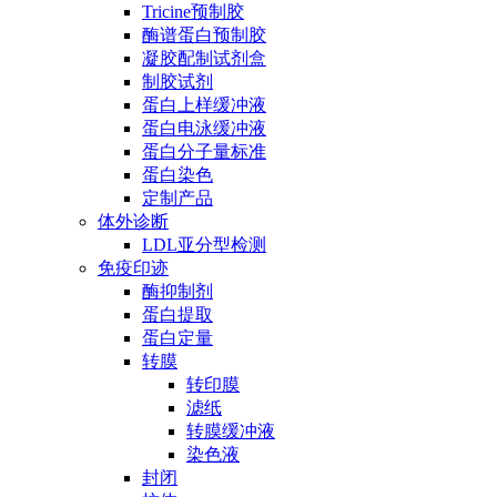
Tricine预制胶
酶谱蛋白预制胶
凝胶配制试剂盒
制胶试剂
蛋白上样缓冲液
蛋白电泳缓冲液
蛋白分子量标准
蛋白染色
定制产品
体外诊断
LDL亚分型检测
免疫印迹
酶抑制剂
蛋白提取
蛋白定量
转膜
转印膜
滤纸
转膜缓冲液
染色液
封闭