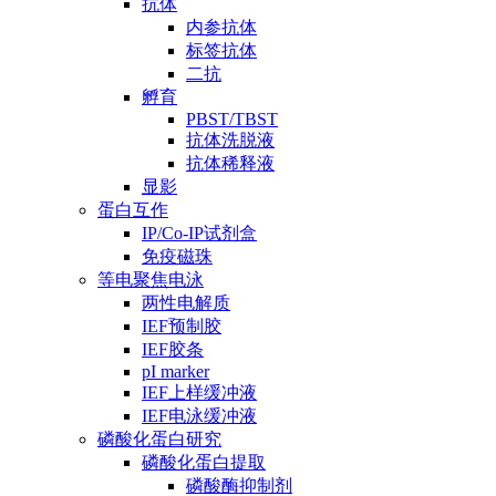
抗体
内参抗体
标签抗体
二抗
孵育
PBST/TBST
抗体洗脱液
抗体稀释液
显影
蛋白互作
IP/Co-IP试剂盒
免疫磁珠
等电聚焦电泳
两性电解质
IEF预制胶
IEF胶条
pI marker
IEF上样缓冲液
IEF电泳缓冲液
磷酸化蛋白研究
磷酸化蛋白提取
磷酸酶抑制剂