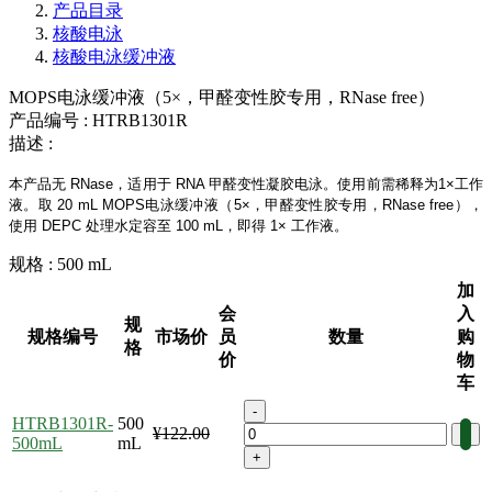
产品目录
核酸电泳
核酸电泳缓冲液
MOPS电泳缓冲液（5×，甲醛变性胶专用，RNase free）
产品编号 :
HTRB1301R
描述 :
本产品无 RNase，适用于 RNA 甲醛变性凝胶电泳。使用前需稀释为1×工作
液。取 20 mL MOPS电泳缓冲液（5×，甲醛变性胶专用，RNase free），
使用 DEPC 处理水定容至 100 mL，即得 1× 工作液。
规格 :
500 mL
加
会
入
规
规格编号
市场价
员
数量
购
格
价
物
车
-
HTRB1301R-
500
¥122.00
500mL
mL
+